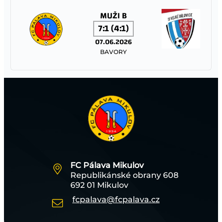
MUŽI B
7:1 (4:1)
07.06.2026
BAVORY
FC PÁLAVA MIKULOV – TJ JISKRA STRÁŽNICE
MUŽI A
1:1 (0:1)
06.06.2026
MIKULOV
FC Pálava Mikulov
Republikánské obrany 608
TJ SOKOL TĚŠANY – FC PÁLAVA MIKULOV
692 01 Mikulov
fcpalava@fcpalava.cz
STARŠÍ ŽÁCI
13:0 (5:0)