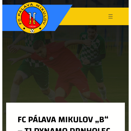
FC PÁLAVA MIKULOV „B“
– TJ DYNAMO DRNHOLEC