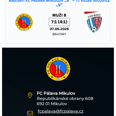
BAVORY/FC PÁLAVA MIKULOV „B“ – TJ VELKÉ BÍLOVICE
„B“
MUŽI B
7:1 (4:1)
07.06.2026
BAVORY
FC PÁLAVA MIKULOV – TJ JISKRA STRÁŽNICE
MUŽI A
1:1 (0:1)
06.06.2026
MIKULOV
FC Pálava Mikulov
Republikánské obrany 608
TJ SOKOL TĚŠANY – FC PÁLAVA MIKULOV
692 01 Mikulov
fcpalava@fcpalava.cz
STARŠÍ ŽÁCI