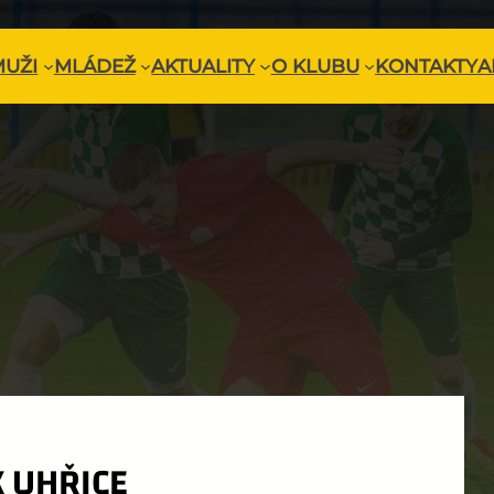
MUŽI
MLÁDEŽ
AKTUALITY
O KLUBU
KONTAKTY
A
K UHŘICE