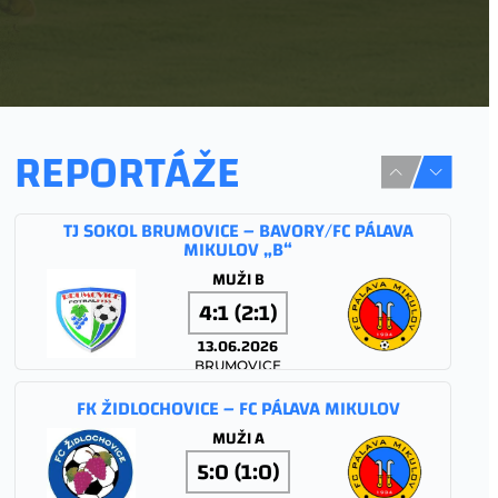
REPORTÁŽE
TJ SOKOL BRUMOVICE – BAVORY/FC PÁLAVA
MIKULOV „B“
MUŽI B
4:1 (2:1)
13.06.2026
BRUMOVICE
FK ŽIDLOCHOVICE – FC PÁLAVA MIKULOV
MUŽI A
5:0 (1:0)