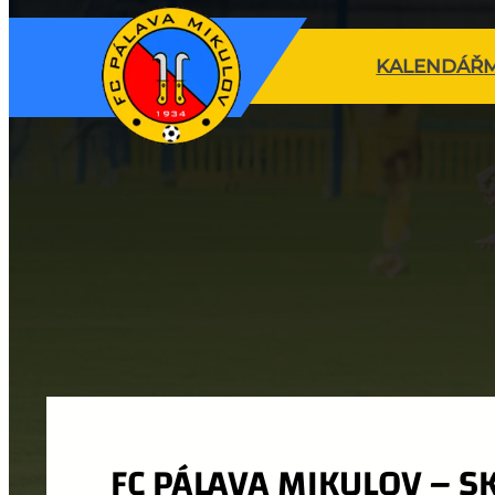
KALENDÁŘ
FC PÁLAVA MIKULOV – S