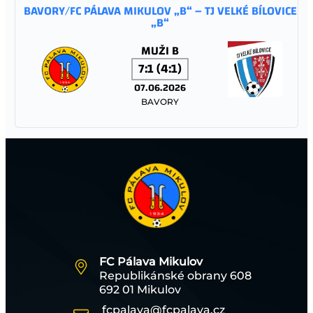
BAVORY/FC PÁLAVA MIKULOV „B“ – TJ VELKÉ BÍLOVICE
„B“
MUŽI B
7:1 (4:1)
07.06.2026
BAVORY
TJ SOKOL TĚŠANY – FC PÁLAVA MIKULOV
MLADŠÍ ŽÁCI
2:1 (1:0)
06.06.2026
TĚŠANY
FC Pálava Mikulov
Republikánské obrany 608
FC PÁLAVA MIKULOV – TJ JISKRA STRÁŽNICE
692 01 Mikulov
fcpalava@fcpalava.cz