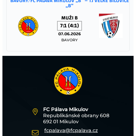
BAVORY/FC PÁLAVA MIKULOV „B“ – TJ VELKÉ BÍLOVICE
„B“
MUŽI B
7:1 (4:1)
07.06.2026
BAVORY
FC PÁLAVA MIKULOV – TJ JISKRA STRÁŽNICE
MUŽI A
1:1 (0:1)
06.06.2026
MIKULOV
FC Pálava Mikulov
Republikánské obrany 608
TJ SOKOL TĚŠANY – FC PÁLAVA MIKULOV
692 01 Mikulov
fcpalava@fcpalava.cz
STARŠÍ ŽÁCI