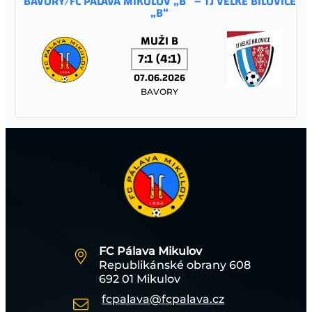
BAVORY/FC PÁLAVA MIKULOV „B“ – TJ VELKÉ BÍLOVICE
„B“
MUŽI B
7:1 (4:1)
07.06.2026
BAVORY
TJ SOKOL TĚŠANY – FC PÁLAVA MIKULOV
STARŠÍ ŽÁCI
13:0 (5:0)
06.06.2026
TĚŠANY
FC Pálava Mikulov
Republikánské obrany 608
TJ SOKOL TĚŠANY – FC PÁLAVA MIKULOV
692 01 Mikulov
fcpalava@fcpalava.cz
MLADŠÍ ŽÁCI