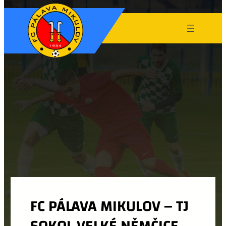
FC PÁLAVA MIKULOV – TJ
SOKOL VELKÉ NĚMČICE