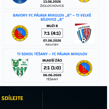
13.06.2026
ŽIDLOCHOVICE
BAVORY/FC PÁLAVA MIKULOV „B“ – TJ VELKÉ
BÍLOVICE „B“
MUŽI B
7:1 (4:1)
07.06.2026
BAVORY
TJ SOKOL TĚŠANY – FC PÁLAVA MIKULOV
MLADŠÍ ŽÁCI
2:1 (1:0)
06.06.2026
TĚŠANY
FC PÁLAVA MIKULOV – TJ JISKRA STRÁŽNICE
 SDÍLEJTE
MUŽI A
1:1 (0:1)