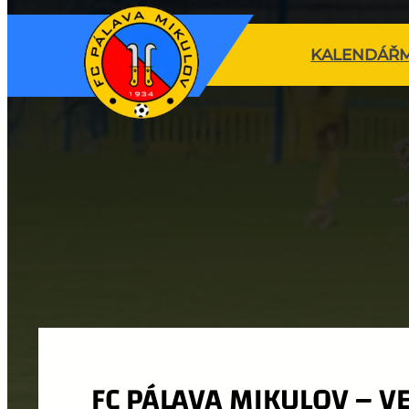
KALENDÁŘ
FC PÁLAVA MIKULOV – V