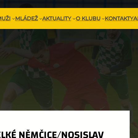
MUŽI
MLÁDEŽ
AKTUALITY
O KLUBU
KONTAKTY
A
ELKÉ NĚMČICE/NOSISLAV