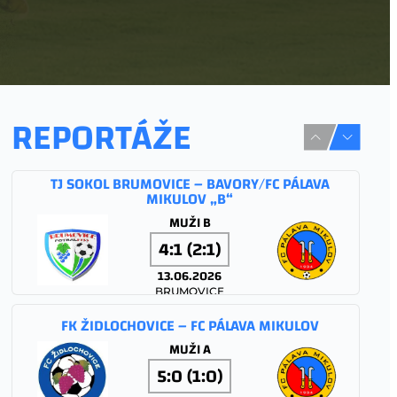
REPORTÁŽE
TJ SOKOL BRUMOVICE – BAVORY/FC PÁLAVA
MIKULOV „B“
MUŽI B
4:1 (2:1)
13.06.2026
BRUMOVICE
FK ŽIDLOCHOVICE – FC PÁLAVA MIKULOV
MUŽI A
5:0 (1:0)