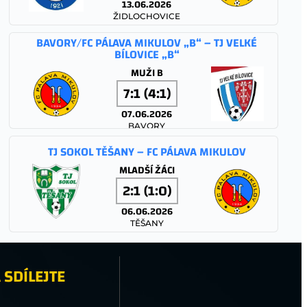
13.06.2026
ŽIDLOCHOVICE
BAVORY/FC PÁLAVA MIKULOV „B“ – TJ VELKÉ
BÍLOVICE „B“
MUŽI B
7:1 (4:1)
07.06.2026
BAVORY
TJ SOKOL TĚŠANY – FC PÁLAVA MIKULOV
MLADŠÍ ŽÁCI
2:1 (1:0)
06.06.2026
TĚŠANY
FC PÁLAVA MIKULOV – TJ JISKRA STRÁŽNICE
 SDÍLEJTE
MUŽI A
1:1 (0:1)