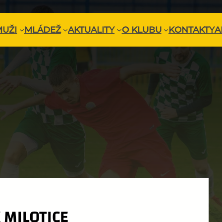
MUŽI
MLÁDEŽ
AKTUALITY
O KLUBU
KONTAKTY
A
 MILOTICE