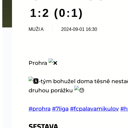
1:2 (0:1)
MUŽI A
2024-09-01 16:30
Prohra
-tým bohužel doma těsně nestačil
druhou porážku
#prohra
#7liga
#fcpalavamikulov
#h
SESTAVA