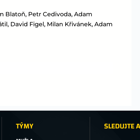
m Blatoň, Petr Cedivoda, Adam
átil, David Figel, Milan Křivánek, Adam
TÝMY
SLEDUJTE A