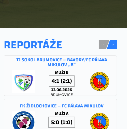
REPORTÁŽE
TJ SOKOL BRUMOVICE – BAVORY/FC PÁLAVA
MIKULOV „B“
MUŽI B
4:1 (2:1)
13.06.2026
BRUMOVICE
FK ŽIDLOCHOVICE – FC PÁLAVA MIKULOV
MUŽI A
5:0 (1:0)