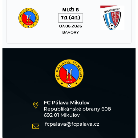
MUŽI B
7:1 (4:1)
07.06.2026
BAVORY
FC PÁLAVA MIKULOV – TJ JISKRA STRÁŽNICE
MUŽI A
1:1 (0:1)
06.06.2026
MIKULOV
FC Pálava Mikulov
Republikánské obrany 608
TJ SOKOL TĚŠANY – FC PÁLAVA MIKULOV
692 01 Mikulov
fcpalava@fcpalava.cz
STARŠÍ ŽÁCI
13:0 (5:0)