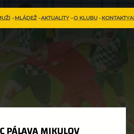
MUŽI
MLÁDEŽ
AKTUALITY
O KLUBU
KONTAKTY
A
FC PÁLAVA MIKULOV