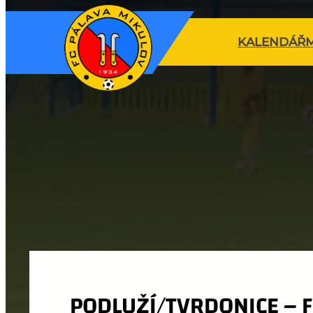
KALENDÁŘ
PODLUŽÍ/TVRDONICE – 