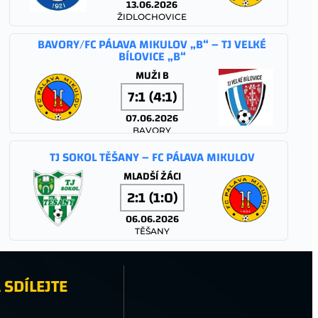
13.06.2026
ŽIDLOCHOVICE
BAVORY/FC PÁLAVA MIKULOV „B“ – TJ VELKÉ
BÍLOVICE „B“
MUŽI B
7:1 (4:1)
07.06.2026
BAVORY
TJ SOKOL TĚŠANY – FC PÁLAVA MIKULOV
MLADŠÍ ŽÁCI
2:1 (1:0)
06.06.2026
TĚŠANY
FC PÁLAVA MIKULOV – TJ JISKRA STRÁŽNICE
 SDÍLEJTE
MUŽI A
1:1 (0:1)