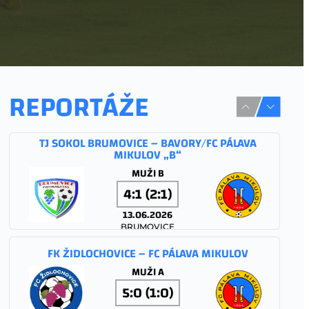
REPORTÁŽE
TJ SOKOL BRUMOVICE – BAVORY/FC PÁLAVA
MIKULOV „B“
MUŽI B
4:1 (2:1)
13.06.2026
BRUMOVICE
FK ŽIDLOCHOVICE – FC PÁLAVA MIKULOV
MUŽI A
5:0 (1:0)