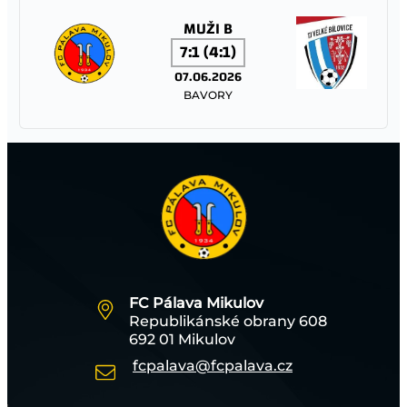
MUŽI B
7:1 (4:1)
07.06.2026
BAVORY
TJ SOKOL TĚŠANY – FC PÁLAVA MIKULOV
MLADŠÍ ŽÁCI
2:1 (1:0)
06.06.2026
TĚŠANY
FC Pálava Mikulov
Republikánské obrany 608
FC PÁLAVA MIKULOV – TJ JISKRA STRÁŽNICE
692 01 Mikulov
fcpalava@fcpalava.cz
MUŽI A
1:1 (0:1)